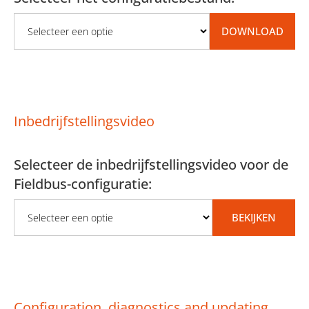
DOWNLOAD
Choose a fieldbus configura
Druk om het geselecteerde
Inbedrijfstellingsvideo
Selecteer de inbedrijfstellingsvideo voor de
Fieldbus-configuratie:
BEKIJKEN
Nadat u een video heeft g
Configuration, diagnostics and updating