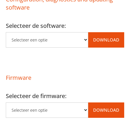
software
Selecteer de software:
DOWNLOAD
Choose a regulator configur
Druk om het geselecteerde
Firmware
Selecteer de firmware:
DOWNLOAD
Choose a safety configurati
Druk om het geselecteerde